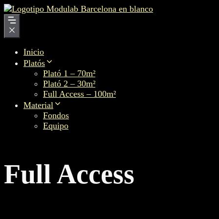
Saltar
al
contenido
Inicio
Platós
Plató 1 – 70m²
Plató 2 – 30m²
Full Access – 100m²
Material
Fondos
Equipo
Full Access